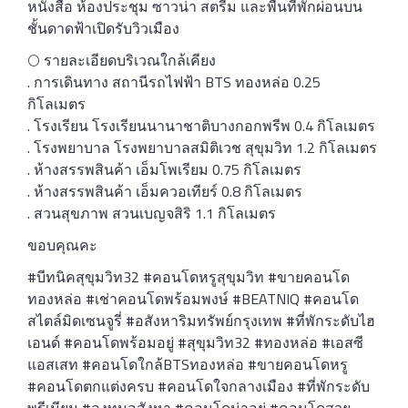
หนังสือ ห้องประชุม ซาวน่า สตรีม และพื้นที่พักผ่อนบน
ชั้นดาดฟ้าเปิดรับวิวเมือง
🌕 รายละเอียดบริเวณใกล้เคียง
. การเดินทาง สถานีรถไฟฟ้า BTS ทองหล่อ 0.25
กิโลเมตร
. โรงเรียน โรงเรียนนานาชาติบางกอกพรีพ 0.4 กิโลเมตร
. โรงพยาบาล โรงพยาบาลสมิติเวช สุขุมวิท 1.2 กิโลเมตร
. ห้างสรรพสินค้า เอ็มโพเรียม 0.75 กิโลเมตร
. ห้างสรรพสินค้า เอ็มควอเทียร์ 0.8 กิโลเมตร
. สวนสุขภาพ สวนเบญจสิริ 1.1 กิโลเมตร
ขอบคุณคะ
#บีทนิคสุขุมวิท32 #คอนโดหรูสุขุมวิท #ขายคอนโด
ทองหล่อ #เช่าคอนโดพร้อมพงษ์ #BEATNIQ #คอนโด
สไตล์มิดเซนจูรี่ #อสังหาริมทรัพย์กรุงเทพ #ที่พักระดับไฮ
เอนด์ #คอนโดพร้อมอยู่ #สุขุมวิท32 #ทองหล่อ #เอสซี
แอสเสท #คอนโดใกล้BTSทองหล่อ #ขายคอนโดหรู
#คอนโดตกแต่งครบ #คอนโดใจกลางเมือง #ที่พักระดับ
พรีเมียม #ลงทุนอสังหา #คอนโดน่าอยู่ #คอนโดสวย