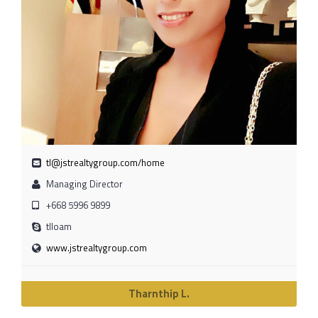
tl@jstrealtygroup.com/home
Managing Director
+668 5996 9899
tlloam
www.jstrealtygroup.com
Tharnthip L.