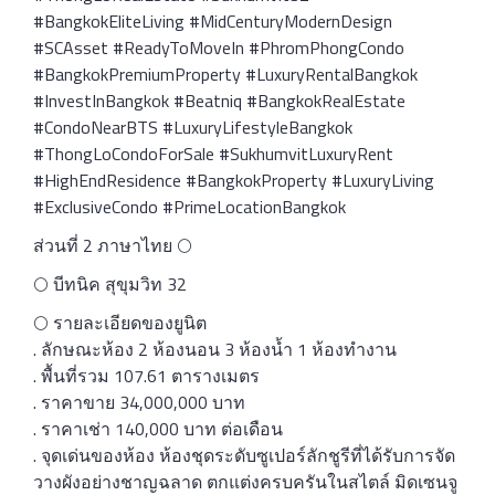
#BangkokEliteLiving #MidCenturyModernDesign
#SCAsset #ReadyToMoveIn #PhromPhongCondo
#BangkokPremiumProperty #LuxuryRentalBangkok
#InvestInBangkok #Beatniq #BangkokRealEstate
#CondoNearBTS #LuxuryLifestyleBangkok
#ThongLoCondoForSale #SukhumvitLuxuryRent
#HighEndResidence #BangkokProperty #LuxuryLiving
#ExclusiveCondo #PrimeLocationBangkok
ส่วนที่ 2 ภาษาไทย 🌕
🌕 บีทนิค สุขุมวิท 32
🌕 รายละเอียดของยูนิต
. ลักษณะห้อง 2 ห้องนอน 3 ห้องน้ำ 1 ห้องทำงาน
. พื้นที่รวม 107.61 ตารางเมตร
. ราคาขาย 34,000,000 บาท
. ราคาเช่า 140,000 บาท ต่อเดือน
. จุดเด่นของห้อง ห้องชุดระดับซูเปอร์ลักชูรีที่ได้รับการจัด
วางผังอย่างชาญฉลาด ตกแต่งครบครันในสไตล์ มิดเซนจู