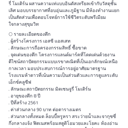
รี่ โมเดิร์น ผสานความเท่แบบอินดัสเทรียลเข้ากับวัสดุชั้น
เลิศ มอบบรรยากาศที่อบอุ่นและภูมิฐาน มีห้องทำงานแยก
เป็นสัดส่วนเพื่อตอบโจทย์การใช้ชีวิตระดับพรีเมียม
ใจกลางสุขุมวิท
🌕 รายละเอียดของตึก
. ผู้สร้างโครงการ เอสซี แอสเสท
. ลักษณะการถือครองกรรมสิทธิ์ ซื้อขาด
. จุดเด่นของตึก โครงการแลนด์มาร์คที่โดดเด่นด้วยงาน
ดีไซน์สถาปัตยกรรมแบบเรขาคณิตที่เป็นเอกลักษณ์เหนือ
กาลเวลา มอบประสบการณ์การอยู่อาศัยมาตรฐาน
โรงแรมห้าดาวที่เน้นความเป็นส่วนตัวและการดูแลระดับ
เอ็กซ์คลูซีฟ
. ลักษณะสถาปัตยกรรม มิดเซนจูรี่ โมเดิร์น
. อายุของตึก 8 ปี
. ปีที่สร้าง 2561
. ค่าส่วนกลาง 90 บาท ต่อตารางเมตร
. ส่วนกลางทั้งหมด ล็อบบี้หรูหรา สระว่ายน้ำและจากุซซี่
กึ่งกลางแจ้ง ฟิตเนสพร้อมสตูดิโอมวยและโยคะ ห้องอ่าน