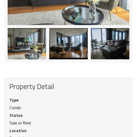
Property Detail
Type
Condo
Status
Sale or Rent
Location