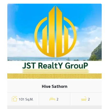
Hive Sathorn
101 Sq.M.
2
2