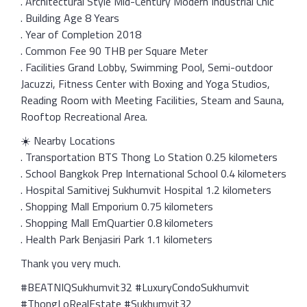
. Architectural Style Mid-Century Modern Industrial Chic
. Building Age 8 Years
. Year of Completion 2018
. Common Fee 90 THB per Square Meter
. Facilities Grand Lobby, Swimming Pool, Semi-outdoor
Jacuzzi, Fitness Center with Boxing and Yoga Studios,
Reading Room with Meeting Facilities, Steam and Sauna,
Rooftop Recreational Area.
☀️ Nearby Locations
. Transportation BTS Thong Lo Station 0.25 kilometers
. School Bangkok Prep International School 0.4 kilometers
. Hospital Samitivej Sukhumvit Hospital 1.2 kilometers
. Shopping Mall Emporium 0.75 kilometers
. Shopping Mall EmQuartier 0.8 kilometers
. Health Park Benjasiri Park 1.1 kilometers
Thank you very much.
#BEATNIQSukhumvit32 #LuxuryCondoSukhumvit
#ThongLoRealEstate #Sukhumvit32