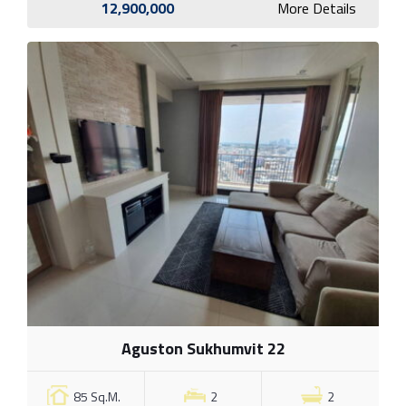
12,900,000
More Details
Aguston Sukhumvit 22
85 Sq.M.
2
2