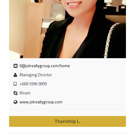
tl@jstrealtygroup.com/home
Managing Director
+668 5996 9899
tlloam
www.jstrealtygroup.com
Tharnthip L.