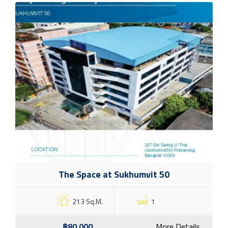
The Space at Sukhumvit 50
213 Sq.M.
1
฿80,000
More Details